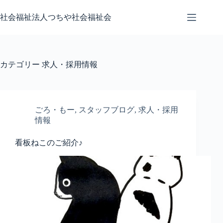
コ
ン
社会福祉法人つちや社会福祉会
テ
ン
ツ
へ
カテゴリー
求人・採用情報
ス
キ
ッ
プ
ごろ・もー
,
スタッフブログ
,
求人・採用
情報
看板ねこのご紹介♪