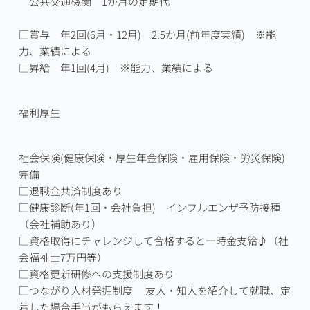
　公共交通機関　1か月の定期代

□賞与　年2回(6月・12月)　2.5か月(前年度実績)　※能
力、業績による

□昇給　年1回(4月)　※能力、業績による
福利厚生
社会保険(健康保険・厚生年金保険・雇用保険・労災保険)
完備

□退職金共済制度あり

□健康診断(年1回・会社負担)　インフルエンザ予防接種
（会社補助あり）

□資格取得にチャレンジして合格すると一時金支給♪（社
会福祉士7万円等）

□資格更新研修への支援制度あり

□つながり人材発掘制度 　友人・知人を紹介して就職、定
着した場合手当がもらえます！
