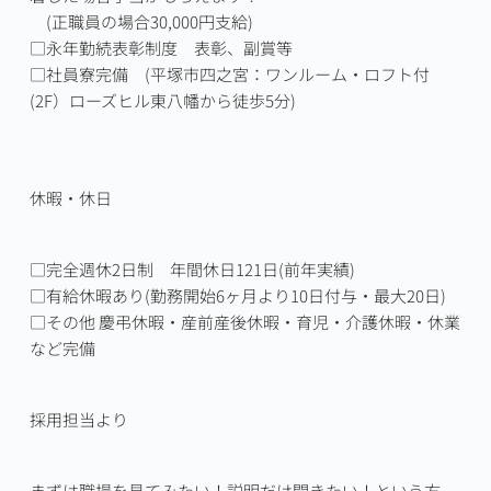
　(正職員の場合30,000円支給)

□永年勤続表彰制度　表彰、副賞等

□社員寮完備　(平塚市四之宮：ワンルーム・ロフト付
休暇・休日
□完全週休2日制　年間休日121日(前年実績)

□有給休暇あり(勤務開始6ヶ月より10日付与・最大20日)

□その他 慶弔休暇・産前産後休暇・育児・介護休暇・休業
など完備
採用担当より
まずは職場を見てみたい！説明だけ聞きたい！という方、