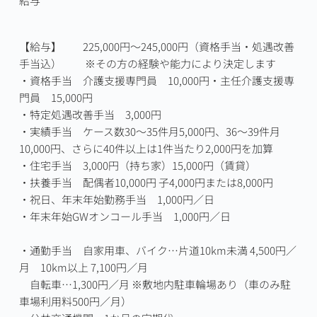
給与
【給与】　　225,000円～245,000円（資格手当・処遇改善
手当込）　　 ※その方の経験や能力により決定します

・資格手当　介護支援専門員　10,000円・主任介護支援専
門員　15,000円

・特定処遇改善手当　3,000円

・実績手当　ケース数30～35件月5,000円、36～39件月
10,000円、さらに40件以上は1件当たり2,000円を加算

・住宅手当　3,000円（持ち家）15,000円（賃貸）

・扶養手当　配偶者10,000円 子4,000円または8,000円

・祝日、年末年始勤務手当　1,000円／日

・年末年始GWオンコール手当　1,000円／日　

・通勤手当　自家用車、バイク…片道10km未満 4,500円／
月　10km以上 7,100円／月

　自転車…1,300円／月 ※敷地内駐車輪場あり（車のみ駐
車場利用料500円／月）
