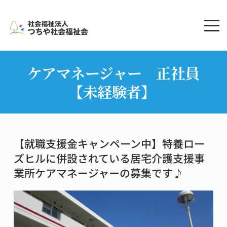
コ
ン
テ
ン
ツ
へ
ケアマネージャー　正社員
ス
キ
【未経験者】
ッ
プ
【就職支援金キャンペーン中】特養ロー
ズヒルに併設されている居宅介護支援事
業所ケアマネージャーの募集です♪