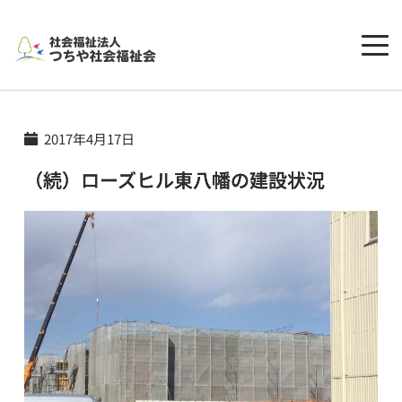
コ
ン
テ
ン
ツ
へ
ス
2017年4月17日
キ
ッ
（続）ローズヒル東八幡の建設状況
プ